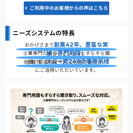
ご利用中のお客様からの声はこちら
ニーズシステムの特長
創業42年、豊富な実
おかげさまで
専門用語
績
士業専門だから
もすらすら聞
がございます。
約240の事務所様
スムーズ
全国31都道府県で
き取り、
に対応可能です。
にご活用いただいています。