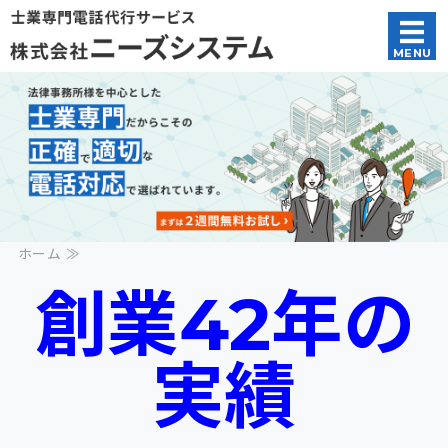
法律事務所様を中
MENU
ホーム
電話代行サービス概要
電話代行対応例
会社概要
ホーム ≫
お問い合わせ・お試し申込み
創業42年の
実績